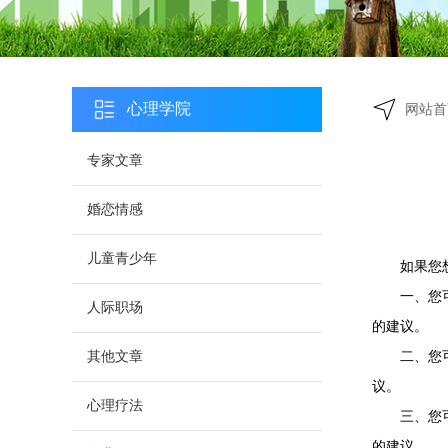
心理学院
网站首
专家文章
婚恋情感
儿童青少年
如果您
一、您
人际职场
的建议。
其他文章
二、您
议。
心理疗法
三、您
的建议。