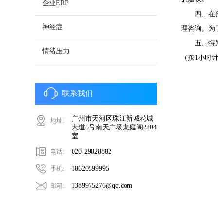
企业ERP
四、在
神经症
理咨询。为
五、特
情绪压力
（按
1
小时
联系我们
广州市天河区珠江新城花城
地址:
大道5号南天广场龙庭阁2204
室
电话:
020-29828882
手机:
18620599995
邮箱:
1389975276@qq.com